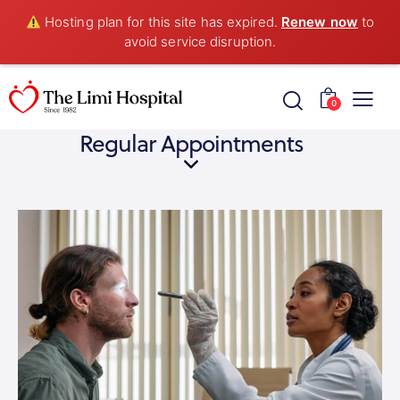
Hosting plan for this site has expired.
Renew now
to
avoid service disruption.
0
Regular Appointments